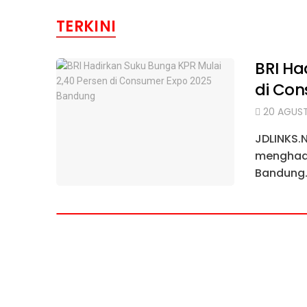
TERKINI
BRI Ha
di Co
20 AGUST
JDLINKS.N
menghadi
Bandung.