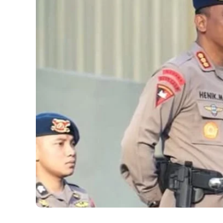
NASIONAL
Dansat Brimob Tem
Pendemo, Ungkap
Arahan Prabowo soa
Kasus Affan
30 AGUSTUS 2025