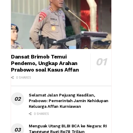
Dansat Brimob Temui
Pendemo, Ungkap Arahan
Prabowo soal Kasus Affan
0 SHARES
Selamat Jalan Pejuang Keadilan,
Prabowo: Pemerintah Jamin Kehidupan
Keluarga Affan Kurniawan
0 SHARES
Menguak Utang BLBI BCA ke Negara: RI
Tanggung Rugi Rp78 Triliun