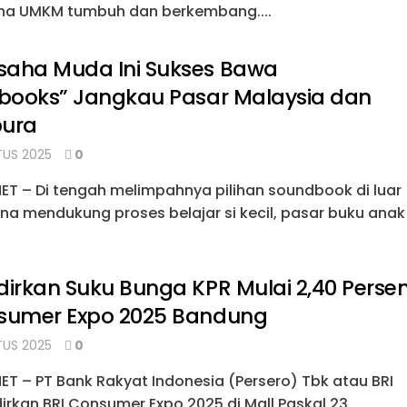
a UMKM tumbuh dan berkembang....
saha Muda Ini Sukses Bawa
ibooks” Jangkau Pasar Malaysia dan
pura
US 2025
0
NET – Di tengah melimpahnya pilihan soundbook di luar
na mendukung proses belajar si kecil, pasar buku anak
dirkan Suku Bunga KPR Mulai 2,40 Perse
nsumer Expo 2025 Bandung
US 2025
0
ET – PT Bank Rakyat Indonesia (Persero) Tbk atau BRI
rkan BRI Consumer Expo 2025 di Mall Paskal 23,