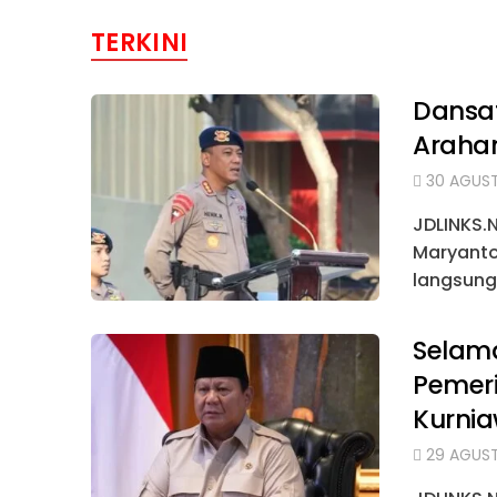
TERKINI
Dansa
Arahan
30 AGUST
JDLINKS.
Maryanto
langsung
Selama
Pemeri
Kurni
29 AGUST