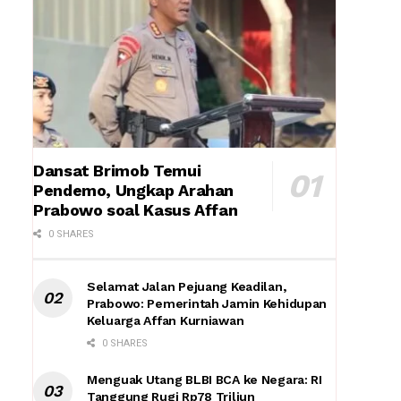
Dansat Brimob Temui
Pendemo, Ungkap Arahan
Prabowo soal Kasus Affan
0 SHARES
Selamat Jalan Pejuang Keadilan,
Prabowo: Pemerintah Jamin Kehidupan
Keluarga Affan Kurniawan
0 SHARES
Menguak Utang BLBI BCA ke Negara: RI
Tanggung Rugi Rp78 Triliun