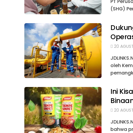
PT Perus
(SHG) Per
Dukung
Operas
20 AGUST
JDLINKS.
oleh Kem
pemangku
Ini K
Binaan
20 AGUST
JDLINKS.
bahwa pr