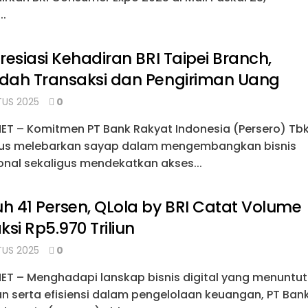
..
resiasi Kehadiran BRI Taipei Branch,
dah Transaksi dan Pengiriman Uang
US 2025
0
NET – Komitmen PT Bank Rakyat Indonesia (Persero) Tb
rus melebarkan sayap dalam mengembangkan bisnis
onal sekaligus mendekatkan akses...
 41 Persen, QLola by BRI Catat Volume
ksi Rp5.970 Triliun
US 2025
0
NET – Menghadapi lanskap bisnis digital yang menuntut
n serta efisiensi dalam pengelolaan keuangan, PT Ban