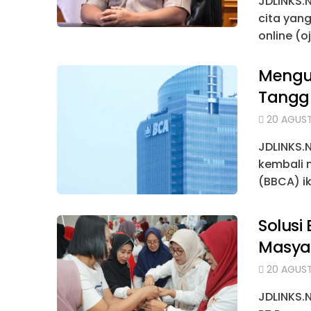
JDLINKS.
cita yan
online (o
Mengua
Tanggu
20 AGUST
JDLINKS.N
kembali 
(BBCA) ik
Solusi
Masya
20 AGUST
JDLINKS.