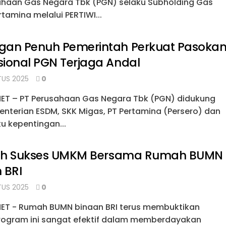
ahaan Gas Negara Tbk (PGN) selaku Subholding Gas
tamina melalui PERTIWI...
an Penuh Pemerintah Perkuat Pasokan
ional PGN Terjaga Andal
US 2025
0
NET – PT Perusahaan Gas Negara Tbk (PGN) didukung
enterian ESDM, SKK Migas, PT Pertamina (Persero) dan
 kepentingan...
isah Sukses UMKM Bersama Rumah BUMN
 BRI
US 2025
0
NET - Rumah BUMN binaan BRI terus membuktikan
ogram ini sangat efektif dalam memberdayakan