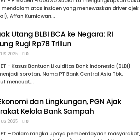
NET - Presiden Prabowo Subianto mengungkapkan duka
g mendalam atas insiden yang menewaskan driver ojek
jol), Affan Kurniawan...
k Utang BLBI BCA ke Negara: RI
ng Rugi Rp78 Triliun
US 2025
0
ET - Kasus Bantuan Likuiditas Bank Indonesia (BLBI)
menjadi sorotan. Nama PT Bank Central Asia Tbk.
ut mencuat...
 Ekonomi dan Lingkungan, PGN Ajak
rakat Kelola Bank Sampah
US 2025
0
NET – Dalam rangka upaya pemberdayaan masyarakat