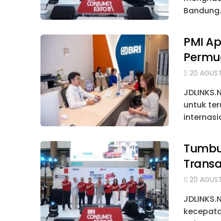
Bandung.
PMI Ap
Permu
20 AGUST
JDLINKS.
untuk te
internasi
Tumbuh
Transa
20 AGUST
JDLINKS.
kecepata