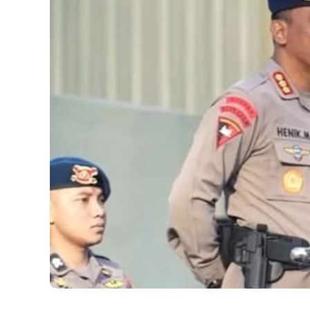
NASIONAL
Dansat Brimob Tem
Pendemo, Ungkap
Arahan Prabowo soa
Kasus Affan
30 AGUSTUS 2025