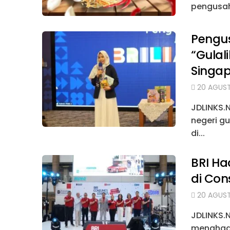
pengusah
Pengu
“Gulal
Singa
20 AGUST
JDLINKS.
negeri gu
di...
BRI Ha
di Co
20 AGUST
JDLINKS.N
menghadi