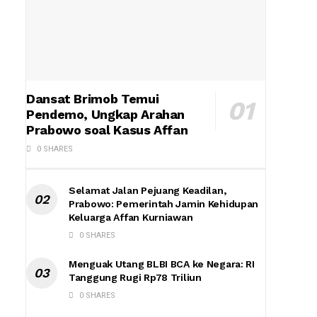
Dansat Brimob Temui
Pendemo, Ungkap Arahan
Prabowo soal Kasus Affan
0 SHARES
Selamat Jalan Pejuang Keadilan,
Prabowo: Pemerintah Jamin Kehidupan
Keluarga Affan Kurniawan
0 SHARES
Menguak Utang BLBI BCA ke Negara: RI
Tanggung Rugi Rp78 Triliun
0 SHARES