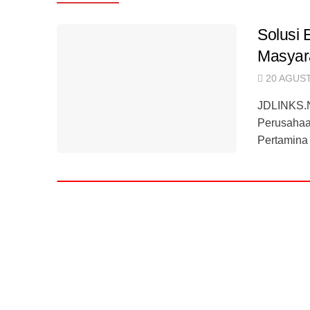
Solusi
Masyar
20 AGUST
JDLINKS.N
Perusahaa
Pertamina 