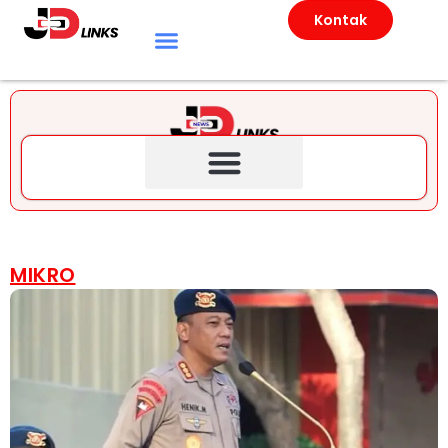
Kontak
MIKRO
NASIONAL
Dansat Brimob Temui
Pendemo, Ungkap Arahan
Prabowo soal Kasus Affan