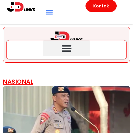
Kontak
NASIONAL
NASIONAL
Dansat Brimob Temui
Pendemo, Ungkap Arahan
Prabowo soal Kasus Affan