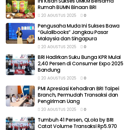
Ini Kisah Sukses UMKM Bersama
Rumah BUMN Binaan BRI
20 AGUSTUS 2025
0
Pengusaha Muda Ini Sukses Bawa
“Gulalibooks” Jangkau Pasar
Malaysia dan Singapura
20 AGUSTUS 2025
0
BRI Hadirkan Suku Bunga KPR Mulai
2,40 Persen di Consumer Expo 2025
Bandung
20 AGUSTUS 2025
0
PMI Apresiasi Kehadiran BRI Taipei
Branch, Permudah Transaksi dan
Pengiriman Uang
20 AGUSTUS 2025
0
Tumbuh 41 Persen, QLola by BRI
Catat Volume Transaksi Rp5.970