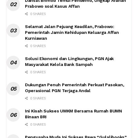
Dansat Brimob Temui Pendemo, Ungkap Arahan
Prabowo soal Kasus Affan
0 SHARES
Selamat Jalan Pejuang Keadilan, Prabowo:
Pemerintah Jamin Kehidupan Keluarga Affan
Kurniawan
0 SHARES
Solusi Ekonomi dan Lingkungan, PGN Ajak
Masyarakat Kelola Bank Sampah
0 SHARES
Dukungan Penuh Pemerintah Perkuat Pasokan,
Operasional PGN Terjaga Andal
0 SHARES
Ini Kisah Sukses UMKM Bersama Rumah BUMN
Binaan BRI
0 SHARES
Pengusaha Muda Ini Sukses Bawa “Gulalibooks”