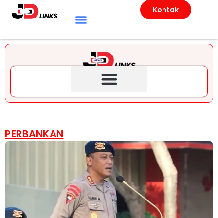
Kontak
PERBANKAN
NASIONAL
Dansat Brimob Temui
Pendemo, Ungkap Arahan
Prabowo soal Kasus Affan